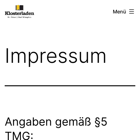
Zum
Klosterladen
Menü
Inhalt
St.
springen
Peter
|
Impressum
Bad
Wimpfen
im
Tal
Angaben gemäß §5
TMG: